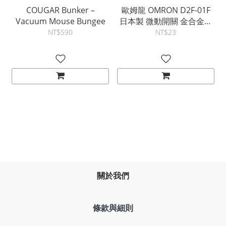
COUGAR Bunker –
歐姆龍 OMRON D2F-01F
Vacuum Mouse Bungee
日本製 微動開關 金合金接
點
NT$590
NT$23
關於我們
條款與細則