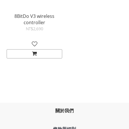
8BitDo V3 wireless
controller
NT$2,690
關於我們