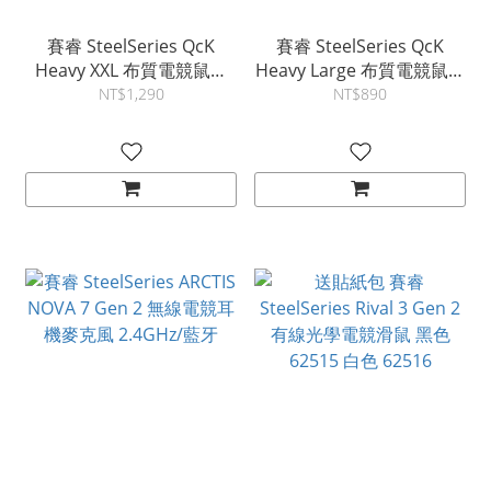
賽睿 SteelSeries QcK
賽睿 SteelSeries QcK
Heavy XXL 布質電競鼠墊
Heavy Large 布質電競鼠墊
450 900 mm x 400 mm x
450 mm x 400 mm x 6
NT$1,290
NT$890
4 mm
mm