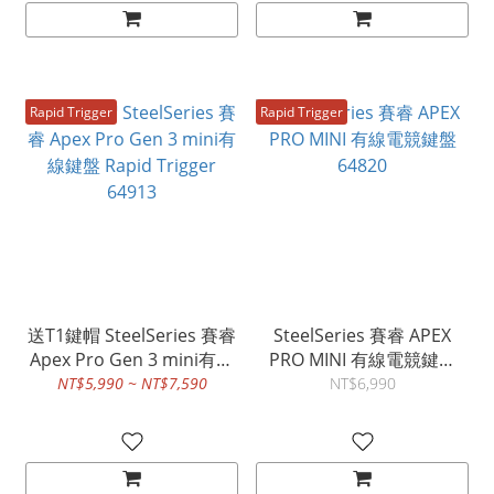
Rapid Trigger
Rapid Trigger
送T1鍵帽 SteelSeries 賽睿
SteelSeries 賽睿 APEX
Apex Pro Gen 3 mini有線
PRO MINI 有線電競鍵盤
鍵盤 Rapid Trigger 64913
64820
NT$5,990 ~ NT$7,590
NT$6,990