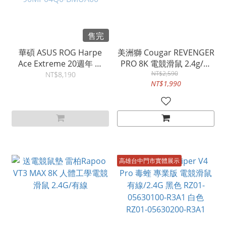
售完
華碩 ASUS ROG Harpe
美洲獅 Cougar REVENGER
Ace Extreme 20週年 真
PRO 8K 電競滑鼠 2.4g/有
24K 鍍金裝飾 無線三模電
NT$2,590
線/藍牙
NT$8,190
NT$1,990
競滑鼠 2.4G/藍牙/有線
90MP04Q0-BMUA00
高雄台中門市實體展示