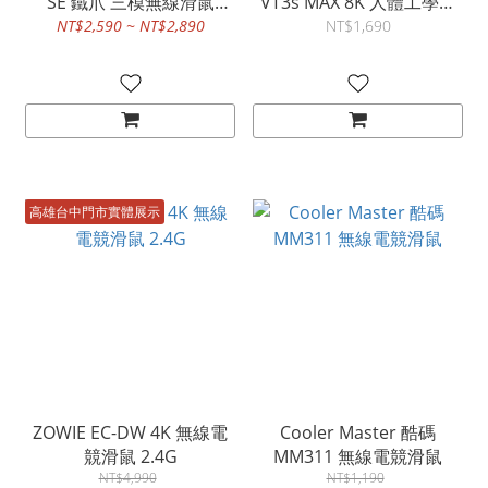
SE 鐵爪 三模無線滑鼠
VT3s MAX 8K 人體工學電
2.4G/藍牙/有線 CH-
競滑鼠 2.4G/有線
NT$2,590 ~ NT$2,890
NT$1,690
9317110-WW
高雄台中門市實體展示
ZOWIE EC-DW 4K 無線電
Cooler Master 酷碼
競滑鼠 2.4G
MM311 無線電競滑鼠
NT$4,990
NT$1,190