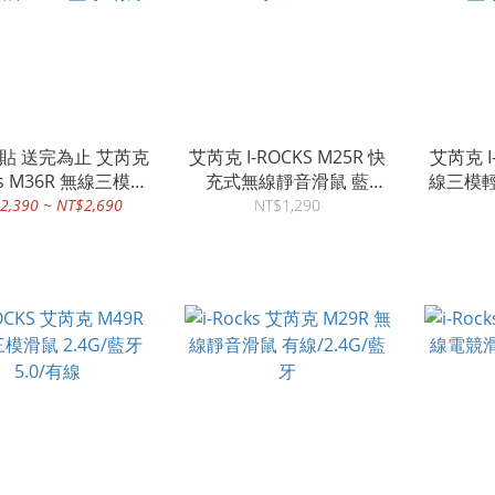
貼 送完為止 艾芮克
艾芮克 I-ROCKS M25R 快
艾芮克 I
cks M36R 無線三模電
充式無線靜音滑鼠 藍
線三模輕
競滑鼠 2.4G/藍牙/有線
牙/2.4G
牙
2,390 ~ NT$2,690
NT$1,290