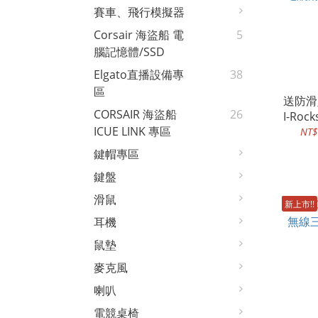
賽車、飛行模擬器
Corsair 海盜船 電
5
腦記憶體/SSD
Elgato直播設備專
38
區
送防滑
CORSAIR 海盜船
26
I-Ro
ICUE LINK 專區
NT$
鍵帽專區
鍵盤
滑鼠
新上市!!
耳機
鼠墊
麥克風
喇叭
電競桌椅