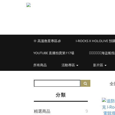
🌞 高溫救星專區🧊
I-ROCKS X HOLOLIVE 
YOUTUBE 直播拍賣第117場
🏴‍☠️🏴‍☠️🏴‍☠️
所有商品
活動專區
影片區
全
分類
精選商品
9