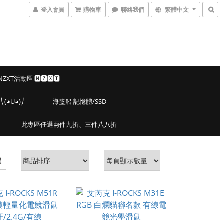
登入會員
購物車
聯絡我們
繁體中文
 NZXT活動區 🅽🆉🆇🆃
◕U◕)⎠
海盜船 記憶體/SSD
此專區任選兩件九折、三件八八折
選