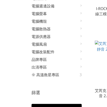
電腦週邊設備
I-RO
電腦螢幕
線三模滑
電腦機殼
電腦散熱器
電源供應器
電腦風扇
電腦改裝配件
品牌專區
出清專區
🌞 高溫救星專區
3
艾芮克 I
篩選
音 