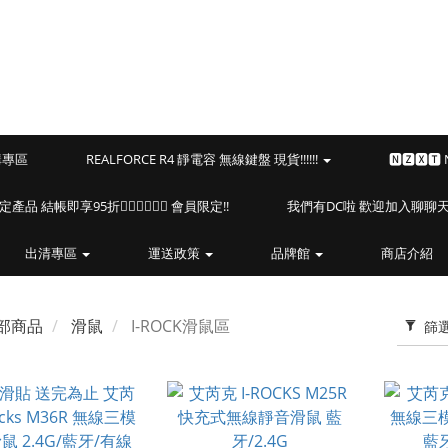
預購專區
REALFORCE R4 靜電容 無線鍵盤 現貨!!!!!!
🅽🆉🆇🆃
海盜船指定產品 結帳即享95折🏴‍☠️🏴‍☠️🏴‍☠️ 會員限定!!
我們有DC啦 歡迎加入聊聊天⎝(
出清專區
運送政策
品牌館
商店介紹
部商品
滑鼠
I-ROCK滑鼠區
篩