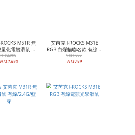
-ROCKS M51R 無
艾芮克 I-ROCKS M31E
量化電競滑鼠 藍
RGB 白爛貓聯名款 有線電
/2.4G/有線
NT$2,990
競光學滑鼠
NT$1,090
NT$2,690
NT$799