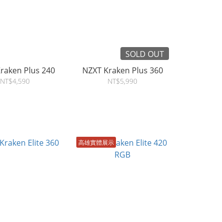
SOLD OUT
raken Plus 240
NZXT Kraken Plus 360
NT$4,590
NT$5,990
高雄實體展示