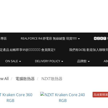
預購專區
REALFORCE R4 靜電容 無線鍵盤 現貨!!!!!!
🅽🆉🆇🆃
海盜船指定產品 結帳即享95折🏴‍☠️🏴‍☠️🏴‍☠️ 會員限定!!
我們有DC啦 歡迎加入聊聊天⎝(
ON SALE
DELIVERY POLICY
品牌館
AB
ew All
電腦散熱器
NZXT散熱器
高雄實體展