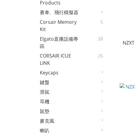
Products
賽車、飛行模擬器
Corsair Memory
5
Kit
Elgato直播設備專
38
NZXT
區
CORSAIR ICUE
26
LINK
Keycaps
鍵盤
滑鼠
耳機
鼠墊
麥克風
喇叭