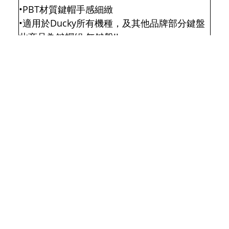
•PBT材質鍵帽手感細緻
•適用於Ducky所有機種，及其他品牌部分鍵盤
此商品為鍵帽組 無鍵盤!!
規格
Ducky 富士 108鍵 PBT二色鍵帽組 中文
型號：ducky Keycaps
鍵帽材質： PBT 二色
鍵帽高度： OEM
鍵帽語系： 中文
鍵帽數量： 108
※以上規格資訊若有任何錯誤，以原廠官方網站
資料為主