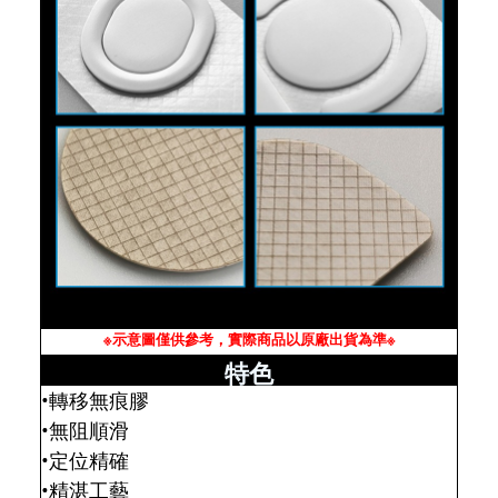
※示意圖僅供參考，實際商品以原廠出貨為準※
特色
•轉移無痕膠
•無阻順滑
•定位精確
•精湛工藝