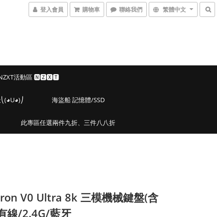
登入會員
購物車
聯絡我們
繁體中文
 NZXT活動區 🅽🆉🆇🆃
◕U◕)⎠
海盜船 記憶體/SSD
此專區任選兩件九折、三件八八折
hron V0 Ultra 8k 三模機械鍵盤(含
有線/2.4G/藍牙