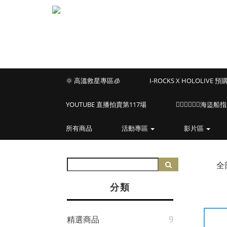
🌞 高溫救星專區🧊
I-ROCKS X HOLOLIVE 
YOUTUBE 直播拍賣第117場
🏴‍☠️🏴‍☠️🏴‍☠️
所有商品
活動專區
影片區
全
分類
精選商品
9