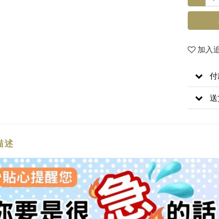
加入
付
送
描述