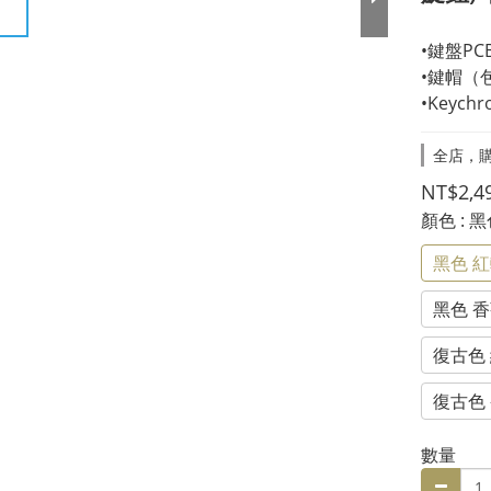
•鍵盤P
•鍵帽（包
•Keych
全店，購
NT$2,4
顏色
: 
黑色 紅
黑色 香
復古色 
復古色 
數量