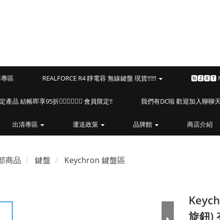
預購專區
REALFORCE R4 靜電容 無線鍵盤 現貨!!!!!!
🅽🆉🆇🆃
海盜船指定產品 結帳即享95折🏴‍☠️🏴‍☠️🏴‍☠️ 會員限定!!
我們有DC啦 歡迎加入聊聊天⎝(
出清專區
運送政策
品牌館
商店介紹
部商品
鍵盤
Keychron 鍵盤區
Keyc
旋鈕) 