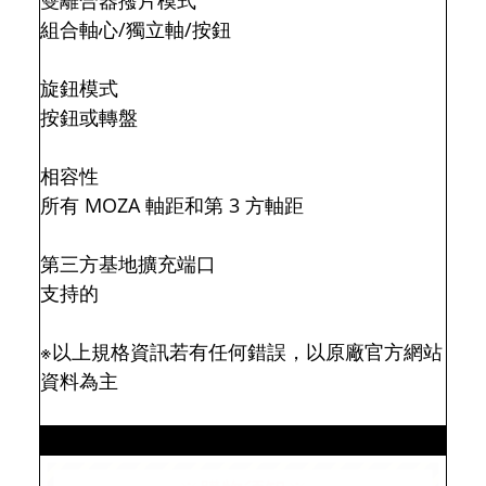
組合軸心/獨立軸/按鈕
旋鈕模式
按鈕或轉盤
相容性
所有 MOZA 軸距和第 3 方軸距
第三方基地擴充端口
支持的
※以上規格資訊若有任何錯誤，以原廠官方網站
資料為主