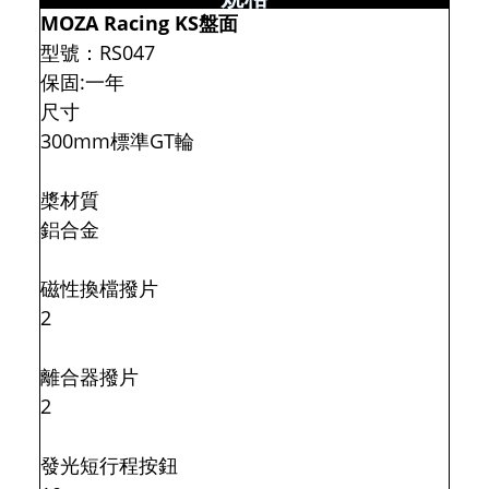
MOZA Racing KS盤面
型號：RS047
保固:一年
尺寸
300mm標準GT輪
槳材質
鋁合金
磁性換檔撥片
2
離合器撥片
2
發光短行程按鈕