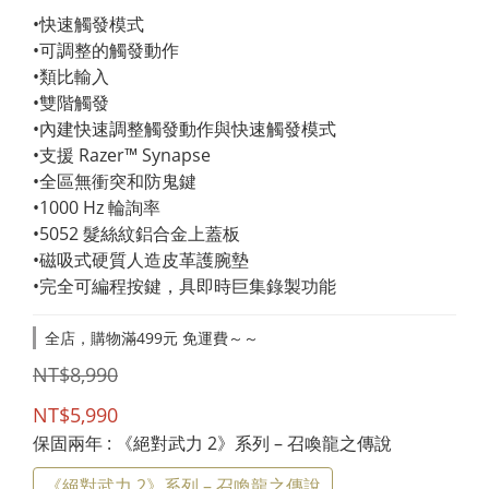
•快速觸發模式
•可調整的觸發動作
•類比輸入
•雙階觸發
•內建快速調整觸發動作與快速觸發模式
•支援 Razer™ Synapse
•全區無衝突和防鬼鍵
•1000 Hz 輪詢率
•5052 髮絲紋鋁合金上蓋板
•磁吸式硬質人造皮革護腕墊
•完全可編程按鍵，具即時巨集錄製功能
全店，購物滿499元 免運費～～
NT$8,990
NT$5,990
保固兩年
: 《絕對武力 2》系列 – 召喚龍之傳說
《絕對武力 2》系列 – 召喚龍之傳說