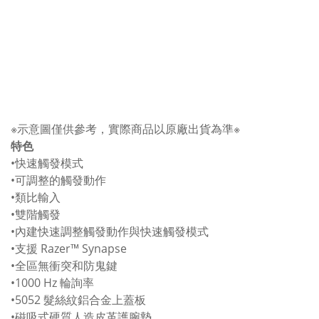
※示意圖僅供參考，實際商品以原廠出貨為準※
特色
•快速觸發模式
•可調整的觸發動作
•類比輸入
•雙階觸發
•內建快速調整觸發動作與快速觸發模式
•支援 Razer™ Synapse
•全區無衝突和防鬼鍵
•1000 Hz 輪詢率
•5052 髮絲紋鋁合金上蓋板
•磁吸式硬質人造皮革護腕墊