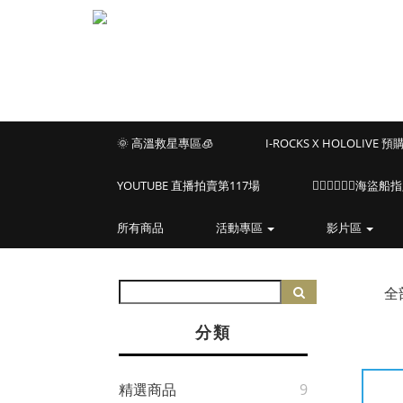
🌞 高溫救星專區🧊
I-ROCKS X HOLOLIVE 
YOUTUBE 直播拍賣第117場
🏴‍☠️🏴‍☠️🏴‍☠️
所有商品
活動專區
影片區
全
分類
精選商品
9