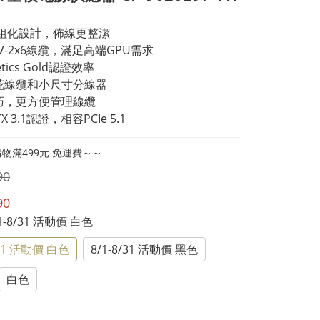
模組化設計，佈線更整潔
2V-2x6線纜，滿足高端GPU需求
netics Gold認證效率
花線纜和小尺寸分線器
巧，更方便管理線纜
 ATX 3.1認證，相容PCIe 5.1
物滿499元 免運費～～
90
90
/1-8/31 活動價 白色
/31 活動價 白色
8/1-8/31 活動價 黑色
白色