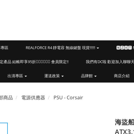
預購專區
REALFORCE R4 靜電容 無線鍵盤 現貨!!!!!!
🅽🆉🆇🆃
海盜船指定產品 結帳即享95折🏴‍☠️🏴‍☠️🏴‍☠️ 會員限定!!
我們有DC啦 歡迎加入聊聊天⎝(
出清專區
運送政策
品牌館
商店介紹
部商品
電源供應器
PSU - Corsair
海盜船 
ATX3