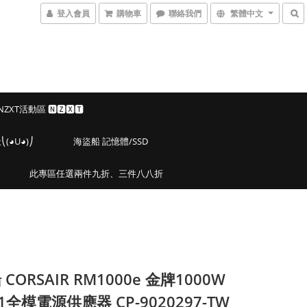
登入會員
購物車
聯絡我們
繁體中文
 NZXT活動區 🅽🆉🆇🆃
◕U◕)⎠
海盜船 記憶體/SSD
此專區任選兩件九折、三件八八折
CORSAIR RM1000e 金牌1000W
.1全模電源供應器 CP-9020297-TW