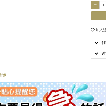
加入
付
送
描述