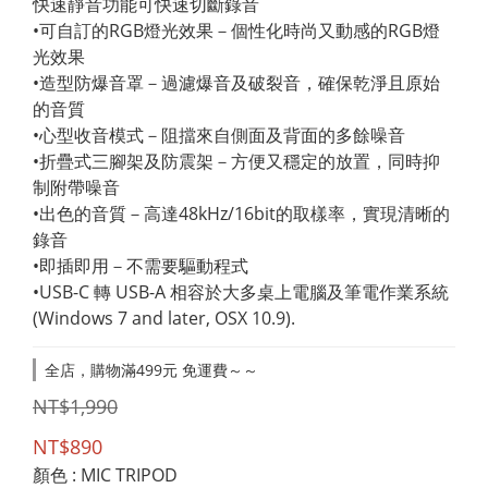
快速靜音功能可快速切斷錄音
•可自訂的RGB燈光效果－個性化時尚又動感的RGB燈
光效果
•造型防爆音罩－過濾爆音及破裂音，確保乾淨且原始
的音質
•心型收音模式－阻擋來自側面及背面的多餘噪音
•折疊式三腳架及防震架－方便又穩定的放置，同時抑
制附帶噪音
•出色的音質－高達48kHz/16bit的取樣率，實現清晰的
錄音
•即插即用－不需要驅動程式
•USB-C 轉 USB-A 相容於大多桌上電腦及筆電作業系統
(Windows 7 and later, OSX 10.9).
全店，購物滿499元 免運費～～
NT$1,990
NT$890
顏色
: MIC TRIPOD