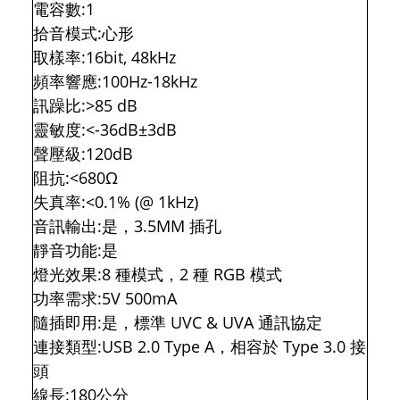
電容數:1
拾音模式:心形
取樣率:16bit, 48kHz
頻率響應:100Hz-18kHz
訊躁比:>85 dB
靈敏度:<-36dB±3dB
聲壓級:120dB
阻抗:<680Ω
失真率:<0.1% (@ 1kHz)
音訊輸出:是，3.5MM 插孔
靜音功能:是
燈光效果:8 種模式，2 種 RGB 模式
功率需求:5V 500mA
隨插即用:是，標準 UVC & UVA 通訊協定
連接類型:USB 2.0 Type A，相容於 Type 3.0 接
頭
線長:180公分