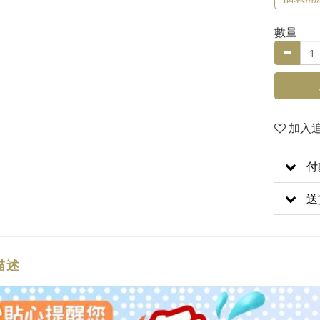
數量
加入
付
送
描述