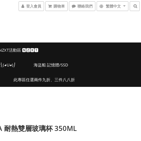
登入會員
購物車
聯絡我們
繁體中文
 NZXT活動區 🅽🆉🆇🆃
◕U◕)⎠
海盜船 記憶體/SSD
此專區任選兩件九折、三件八八折
CA 耐熱雙層玻璃杯 350ML