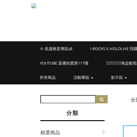
🌞 高溫救星專區🧊
I-ROCKS X HOLOLIVE 
YOUTUBE 直播拍賣第117場
🏴‍☠️🏴‍☠️🏴‍☠️
所有商品
活動專區
影片區
全
分類
精選商品
9