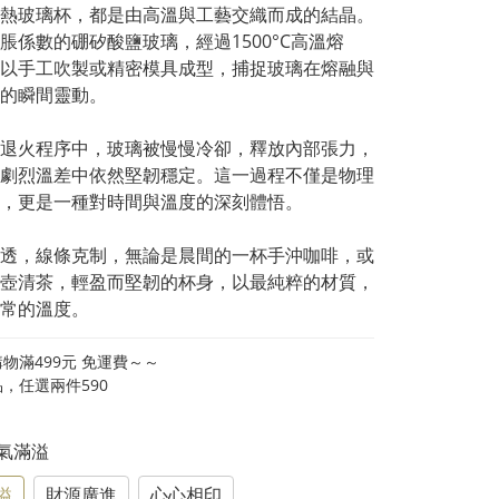
熱玻璃杯，都是由高溫與工藝交織而成的結晶。
脹係數的硼矽酸鹽玻璃，經過1500°C高溫熔
以手工吹製或精密模具成型，捕捉玻璃在熔融與
的瞬間靈動。
退火程序中，玻璃被慢慢冷卻，釋放內部張力，
劇烈溫差中依然堅韌穩定。這一過程不僅是物理
，更是一種對時間與溫度的深刻體悟。
透，線條克制，無論是晨間的一杯手沖咖啡，或
壺清茶，輕盈而堅韌的杯身，以最純粹的材質，
常的溫度。
物滿499元 免運費～～
，任選兩件590
福氣滿溢
溢
財源廣進
心心相印