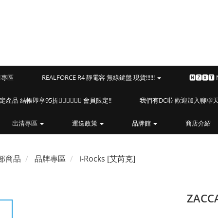
預購專區
REALFORCE R4 靜電容 無線鍵盤 現貨!!!!!!
🅽🆉🆇🆃
海盜船指定產品 結帳即享95折🏴‍☠️🏴‍☠️🏴‍☠️ 會員限定!!
我們有DC啦 歡迎加入聊聊天⎝(
出清專區
運送政策
品牌館
商店介紹
部商品
品牌專區
i-Rocks [艾芮克]
ZAC