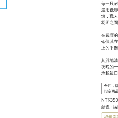
每一只耐
選用低膨
煉，職人
凝固之間
在嚴謹的
確保其在
上的平衡
其質地清
夜晚的一
承載最日
全店，購
指定商品
NT$350
顏色
: 
福氣滿