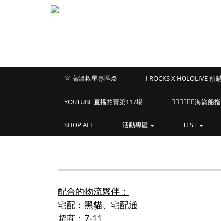
🌞 高溫救星專區🧊
I-ROCKS X HOLOLIVE 
YOUTUBE 直播拍賣第117場
🏴‍☠️🏴‍☠️🏴‍☠️
SHOP ALL
活動專區
TEST
配合的物流夥伴：
宅配：黑貓、宅配通
超商：7-11