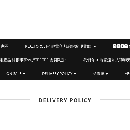
預購專區
REALFORCE R4 靜電容 無線鍵盤 現貨!!!!!!
🅽🆉🆇🆃
海盜船指定產品 結帳即享95折🏴‍☠️🏴‍☠️🏴‍☠️ 會員限定!!
我們有DC啦 歡迎加入聊聊天⎝(
ON SALE
DELIVERY POLICY
品牌館
AB
DELIVERY POLICY