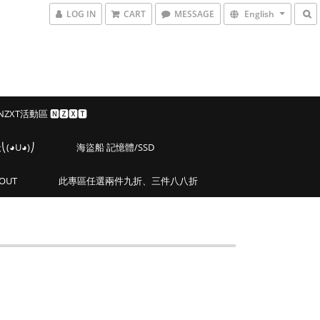
LOG IN
CART
MESSAGE
English
 NZXT活動區 🅽🆉🆇🆃
◕U◕)⎠
海盜船 記憶體/SSD
OUT
此專區任選兩件九折、三件八八折