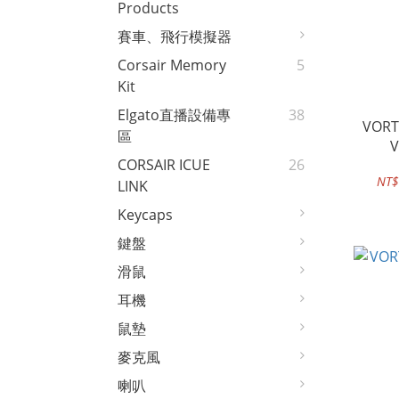
Products
賽車、飛行模擬器
Corsair Memory
5
Kit
Elgato直播設備專
38
VORTEX Multix
區
V
CORSAIR ICUE
26
NT$
LINK
Keycaps
鍵盤
滑鼠
耳機
鼠墊
麥克風
喇叭