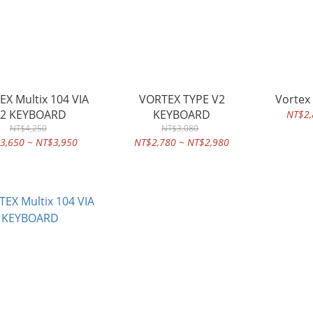
 104 VIA
VORTEX TYPE V2
Vortex
2 KEYBOARD
KEYBOARD
NT$2,
NT$4,250
NT$3,080
3,650 ~ NT$3,950
NT$2,780 ~ NT$2,980