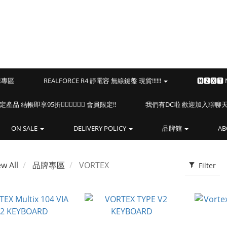
預購專區
REALFORCE R4 靜電容 無線鍵盤 現貨!!!!!!
🅽🆉🆇🆃
海盜船指定產品 結帳即享95折🏴‍☠️🏴‍☠️🏴‍☠️ 會員限定!!
我們有DC啦 歡迎加入聊聊天⎝(
ON SALE
DELIVERY POLICY
品牌館
AB
ew All
品牌專區
VORTEX
Filter