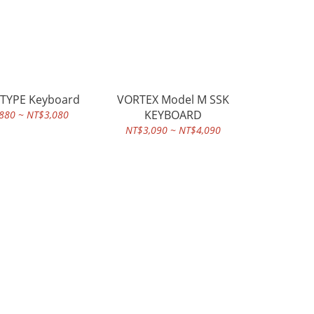
 TYPE Keyboard
VORTEX Model M SSK
KEYBOARD
880 ~ NT$3,080
NT$3,090 ~ NT$4,090