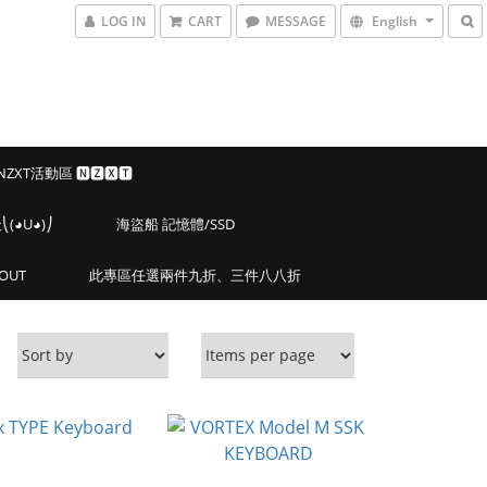
LOG IN
CART
MESSAGE
English
 NZXT活動區 🅽🆉🆇🆃
◕U◕)⎠
海盜船 記憶體/SSD
OUT
此專區任選兩件九折、三件八八折