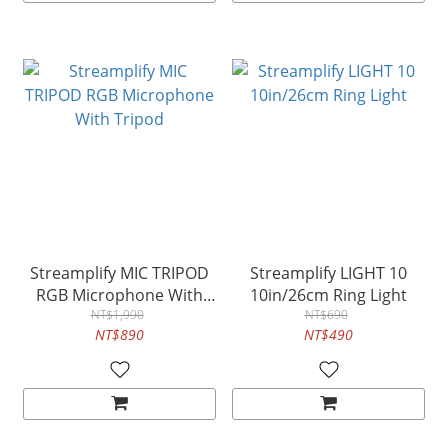
Streamplify MIC TRIPOD
Streamplify LIGHT 10
RGB Microphone With
10in/26cm Ring Light
NT$1,990
Tripod
NT$690
NT$890
NT$490