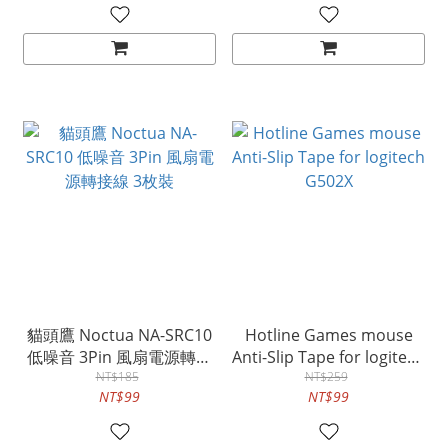
貓頭鷹 Noctua NA-SRC10
Hotline Games mouse
低噪音 3Pin 風扇電源轉接
Anti-Slip Tape for logitech
線 3枚裝
NT$185
G502X
NT$259
NT$99
NT$99