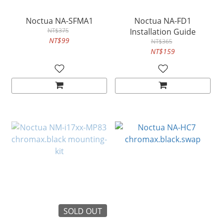
Noctua NA-SFMA1
Noctua NA-FD1
NT$375
Installation Guide
NT$99
NT$365
NT$159
SOLD OUT