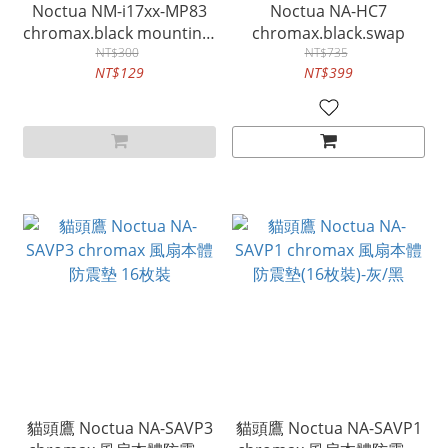
Noctua NM-i17xx-MP83
Noctua NA-HC7
chromax.black mounting-
chromax.black.swap
NT$300
kit
NT$735
NT$129
NT$399
貓頭鷹 Noctua NA-SAVP3
貓頭鷹 Noctua NA-SAVP1