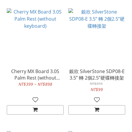
Cherry MX Board 3.0S
銀欣 SilverStone SDP08-E
Palm Rest (without
3.5” 轉 2個2.5”硬碟轉接架
keyboard)
NT$310
NT$399 ~ NT$898
NT$99