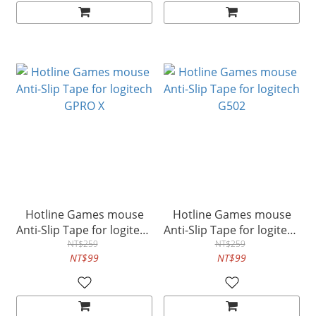
Hotline Games mouse
Hotline Games mouse
Anti-Slip Tape for logitech
Anti-Slip Tape for logitech
GPRO X
NT$259
NT$259
G502
NT$99
NT$99