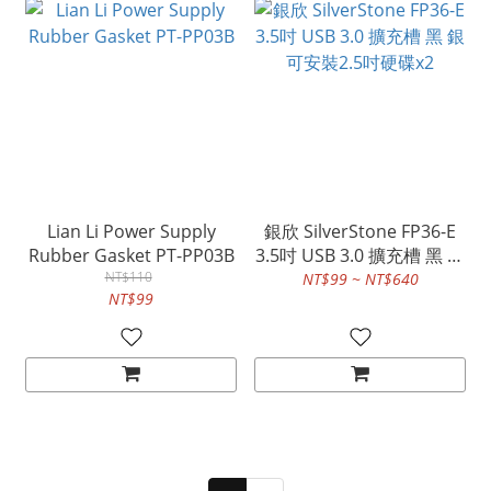
Lian Li Power Supply
銀欣 SilverStone FP36-E
Rubber Gasket PT-PP03B
3.5吋 USB 3.0 擴充槽 黑 銀
NT$110
可安裝2.5吋硬碟x2
NT$99 ~ NT$640
NT$99