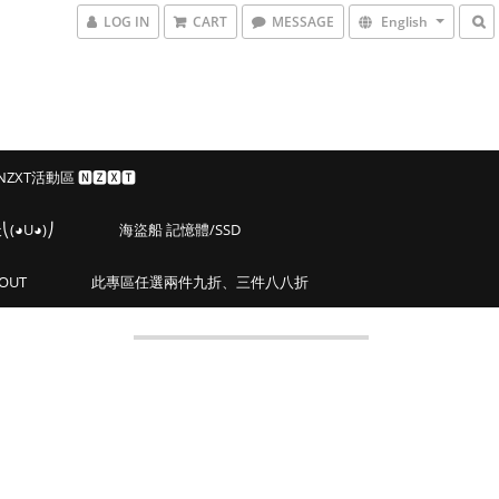
LOG IN
CART
MESSAGE
English
 NZXT活動區 🅽🆉🆇🆃
◕U◕)⎠
海盜船 記憶體/SSD
OUT
此專區任選兩件九折、三件八八折