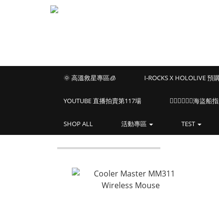
🌞 高溫救星專區🧊
I-ROCKS X HOLOLIVE 
YOUTUBE 直播拍賣第117場
🏴‍☠️🏴‍☠️🏴‍☠️
SHOP ALL
活動專區
TEST