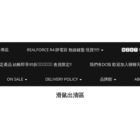
預購專區
REALFORCE R4 靜電容 無線鍵盤 現貨!!!!!!
🅽🆉🆇🆃
海盜船指定產品 結帳即享95折🏴‍☠️🏴‍☠️🏴‍☠️ 會員限定!!
我們有DC啦 歡迎加入聊聊天⎝(
ON SALE
DELIVERY POLICY
品牌館
AB
滑鼠出清區