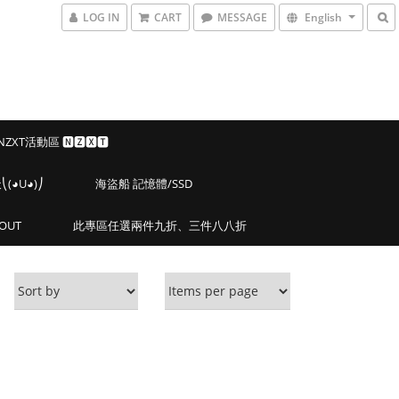
LOG IN
CART
MESSAGE
English
 NZXT活動區 🅽🆉🆇🆃
◕U◕)⎠
海盜船 記憶體/SSD
OUT
此專區任選兩件九折、三件八八折