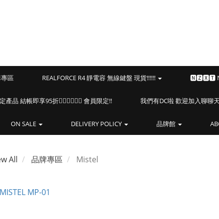
預購專區
REALFORCE R4 靜電容 無線鍵盤 現貨!!!!!!
🅽🆉🆇🆃
海盜船指定產品 結帳即享95折🏴‍☠️🏴‍☠️🏴‍☠️ 會員限定!!
我們有DC啦 歡迎加入聊聊天⎝(
ON SALE
DELIVERY POLICY
品牌館
AB
ew All
品牌專區
Mistel