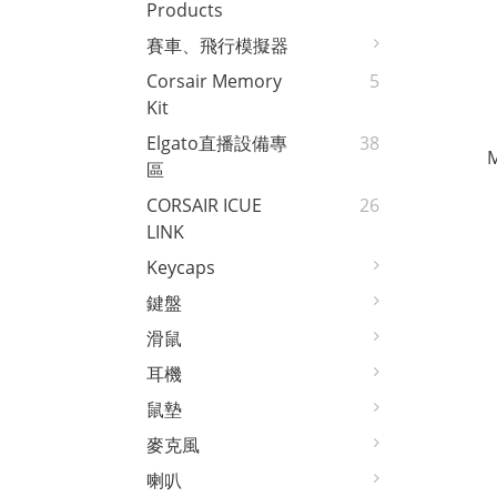
Products
賽車、飛行模擬器
Corsair Memory
5
Kit
Elgato直播設備專
38
M
區
CORSAIR ICUE
26
LINK
Keycaps
鍵盤
滑鼠
耳機
鼠墊
麥克風
喇叭