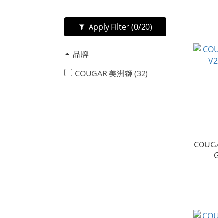
Apply Filter
(0/20)
品牌
COUGAR 美洲獅 (32)
COUGA
G