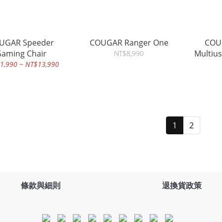
UGAR Speeder
COUGAR Ranger One
COU
aming Chair
Multiu
NT$8,990
1,990 ~ NT$13,990
1
2
條款與細則
退換貨政策