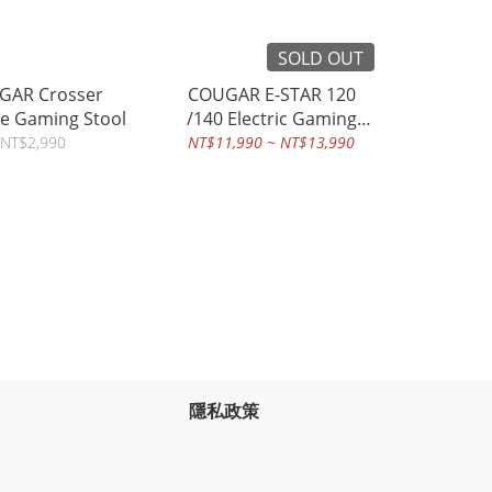
SOLD OUT
GAR Crosser
COUGAR E-STAR 120
se Gaming Stool
/140 Electric Gaming
Desk
NT$2,990
NT$11,990 ~ NT$13,990
隱私政策