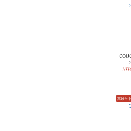
COUG
G
NT$8
高雄台