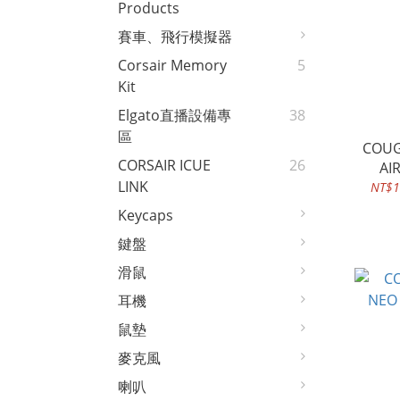
Products
賽車、飛行模擬器
Corsair Memory
5
Kit
Elgato直播設備專
38
區
COUG
CORSAIR ICUE
26
LINK
NT$1
Keycaps
鍵盤
滑鼠
耳機
鼠墊
麥克風
喇叭