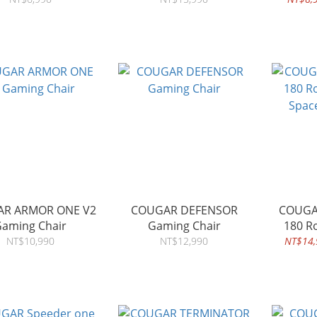
R ARMOR ONE V2
COUGAR DEFENSOR
COUGAR
aming Chair
Gaming Chair
180 R
Spac
NT$10,990
NT$12,990
NT$14,