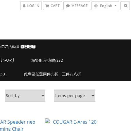
LOG IN
CART
MESSAGE
English
 NZXT活動區 🅽🆉🆇🆃
◕U◕)⎠
海盜船 記憶體/SSD
OUT
此專區任選兩件九折、三件八八折