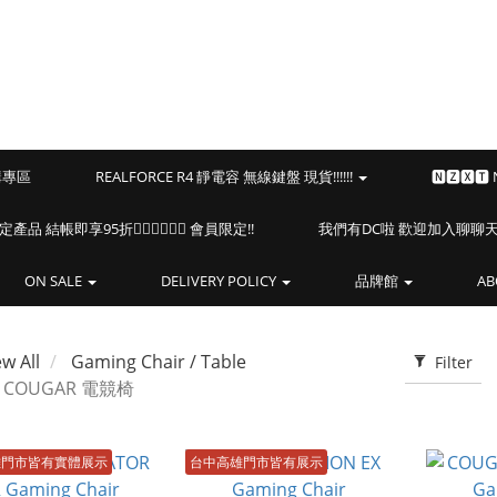
預購專區
REALFORCE R4 靜電容 無線鍵盤 現貨!!!!!!
🅽🆉🆇🆃
海盜船指定產品 結帳即享95折🏴‍☠️🏴‍☠️🏴‍☠️ 會員限定!!
我們有DC啦 歡迎加入聊聊天⎝(
ON SALE
DELIVERY POLICY
品牌館
AB
ew All
Gaming Chair / Table
Filter
COUGAR 電競椅
雄門市皆有實體展示
台中高雄門市皆有展示