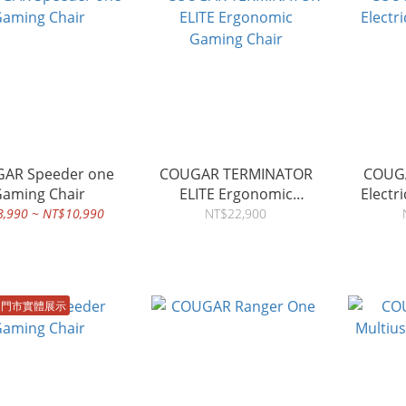
AR Speeder one
COUGAR TERMINATOR
COUGAR E-O
aming Chair
ELITE Ergonomic
Electr
Gaming Chair
,990 ~ NT$10,990
NT$22,900
中門市實體展示