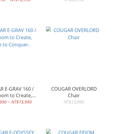
 E-GRAV 160 /
COUGAR OVERLORD
oom to Create,
Chair
e to Conquer.
990 ~ NT$15,990
NT$13,990