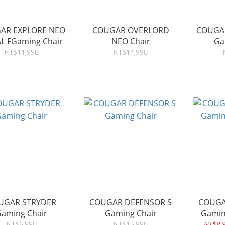
AR EXPLORE NEO
COUGAR OVERLORD
COUGAR
L FGaming Chair
NEO Chair
Ga
NT$11,990
NT$14,990
UGAR STRYDER
COUGAR DEFENSOR S
COUGA
aming Chair
Gaming Chair
Gamin
NT$6,990
NT$15,990
NT$8,