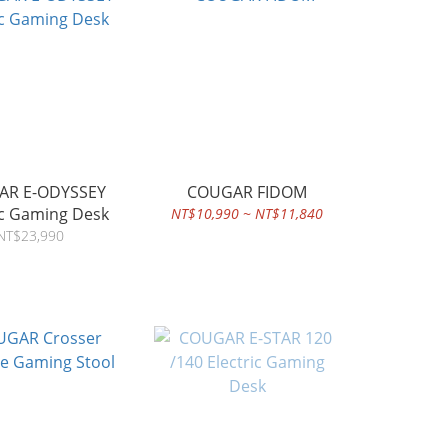
DYSSEY
COUGAR FIDOM
ic Gaming Desk
NT$10,990 ~ NT$11,840
NT$23,990