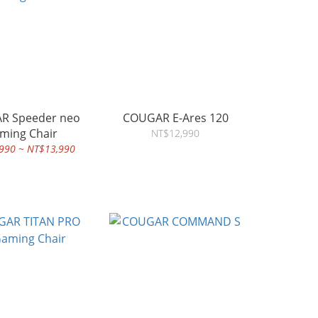
R Speeder neo
COUGAR E-Ares 120
ming Chair
NT$12,990
990 ~ NT$13,990