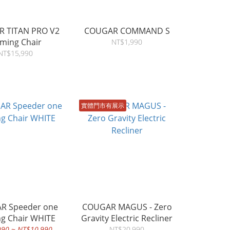
 TITAN PRO V2
COUGAR COMMAND S
ming Chair
NT$1,990
NT$15,990
實體門市有展示
R Speeder one
COUGAR MAGUS - Zero
g Chair WHITE
Gravity Electric Recliner
990 ~ NT$10,990
NT$20,990