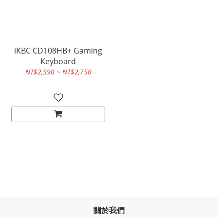
iKBC CD108HB+ Gaming
Keyboard
NT$2,590 ~ NT$2,750
關於我們