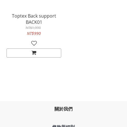
Toptex Back support
BACK01
NT$1,990
NT$990
關於我們