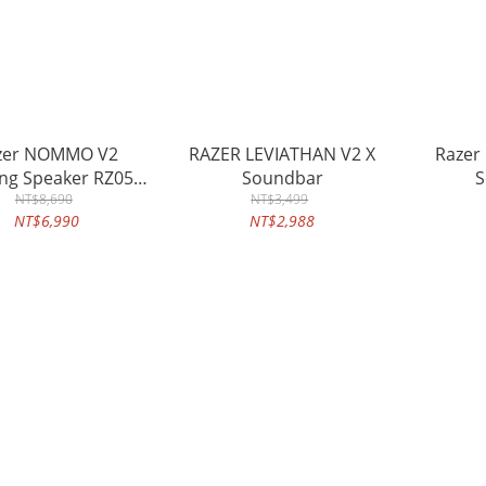
zer NOMMO V2
RAZER LEVIATHAN V2 X
Razer
ng Speaker RZ05-
Soundbar
S
4750100-R3A1
NT$8,690
NT$3,499
NT$6,990
NT$2,988