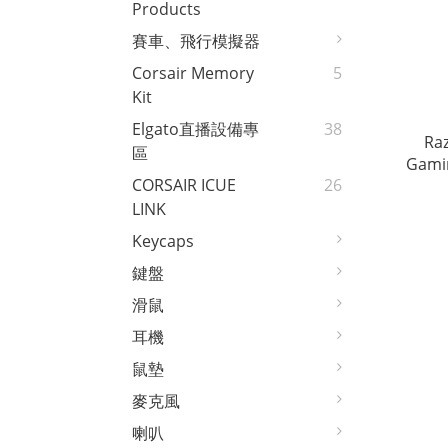
Products
賽車、飛行模擬器
Corsair Memory
5
Kit
Elgato直播設備專
38
Ra
區
Gami
CORSAIR ICUE
26
0
LINK
Keycaps
鍵盤
滑鼠
耳機
鼠墊
麥克風
喇叭