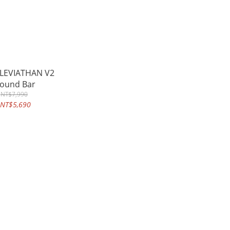
 LEVIATHAN V2
ound Bar
NT$7,990
NT$5,690