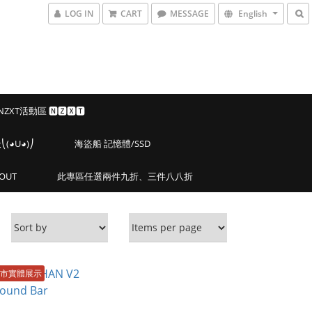
LOG IN
CART
MESSAGE
English
 NZXT活動區 🅽🆉🆇🆃
◕U◕)⎠
海盜船 記憶體/SSD
OUT
此專區任選兩件九折、三件八八折
市實體展示