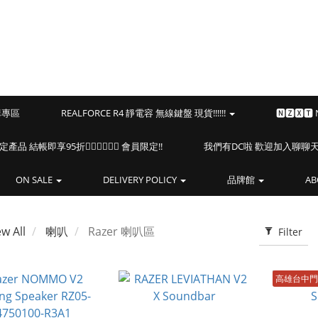
預購專區
REALFORCE R4 靜電容 無線鍵盤 現貨!!!!!!
🅽🆉🆇🆃
海盜船指定產品 結帳即享95折🏴‍☠️🏴‍☠️🏴‍☠️ 會員限定!!
我們有DC啦 歡迎加入聊聊天⎝(
ON SALE
DELIVERY POLICY
品牌館
AB
ew All
喇叭
Razer 喇叭區
Filter
高雄台中門