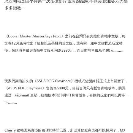
此次開箱是由小仲第一次拍攝影片,走質感路線,不搞笑,歡迎各方大德
多多指教~~
《Cooler Master MasterKeys Pro L》之前在台灣只有先推出青軸中文版，終
於在12月底時推出了紅軸以及茶軸的英文版，還有附一組中文鍵帽給玩家替
換，預購時售價與青軸中文版相同為3990元，而目前的售價為4190元..........
玩家們期盼許久的《ASUS ROG Claymore》機械式鍵盤終於正式上市開賣了，
《ASUS ROG Claymore》售價為6890元，目前台灣只有販售青軸版本，購買
還送一張Sheath桌墊，紅軸版本預計明年1月會販售，喜歡的玩家們可以再等一
下..........
Cherry 銀軸因為海盜船獨佔的時間已過，所以其他廠商也都可以採用了，MX