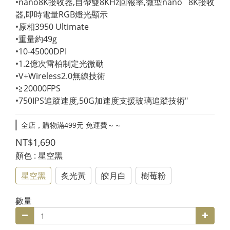
•nano8K接收器,自帶雙8KHz回報率,微型nano   8K接收
器,即時電量RGB燈光顯示
•原相3950 Ultimate
•重量約49g
•10-45000DPI
•1.2億次雷柏制定光微動
•V+Wireless2.0無線技術
•≧20000FPS
•750IPS追蹤速度,50G加速度支援玻璃追蹤技術"
全店，購物滿499元 免運費～～
NT$1,690
顏色
: 星空黑
星空黑
炙光黃
皎月白
樹莓粉
數量