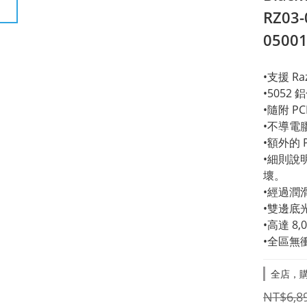
RZ03-
0500
•支援 Raz
•5052
•隨附 P
•不導電
•額外的
•細則說
壞。
•經過潤
•雙邊底
•高達 8,
•全區無
全店，購
NT$6,8