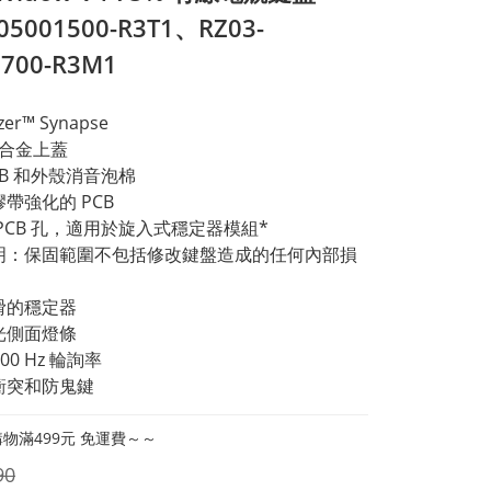
05001500-R3T1、RZ03-
1700-R3M1
er™ Synapse
 鋁合金上蓋
CB 和外殼消音泡棉
膠帶強化的 PCB
 PCB 孔，適用於旋入式穩定器模組*
明：保固範圍不包括修改鍵盤造成的任何內部損
滑的穩定器
光側面燈條
000 Hz 輪詢率
衝突和防鬼鍵
物滿499元 免運費～～
90