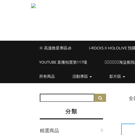
🌞 高溫救星專區🧊
I-ROCKS X HOLOLIVE 
YOUTUBE 直播拍賣第117場
🏴‍☠️🏴‍☠️🏴‍☠️
所有商品
活動專區
影片區
全
分類
精選商品
9