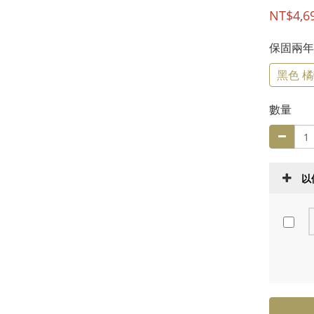
NT$4,6
保固兩
黑色 橘
數量
以