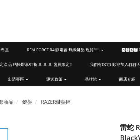
預購專區
REALFORCE R4 靜電容 無線鍵盤 現貨!!!!!!
🅽🆉🆇🆃
海盜船指定產品 結帳即享95折🏴‍☠️🏴‍☠️🏴‍☠️ 會員限定!!
我們有DC啦 歡迎加入聊聊天⎝(
出清專區
運送政策
品牌館
商店介紹
部商品
鍵盤
RAZER鍵盤區
雷蛇 
Blac