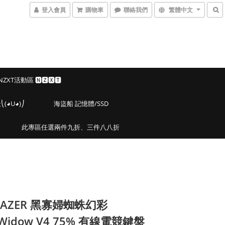
登入會員
購物車
聯絡我們
繁體中文
 NZXT活動區 🅽🆉🆇🆃
◕U◕)⎠
海盜船 記憶體/SSD
此專區任選兩件九折、三件八八折
RAZER 黑寡婦蜘蛛幻彩
kWidow V4 75% 有線電競鍵盤