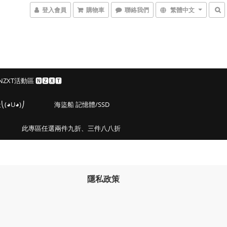
登入會員
購物車
聯絡我們
繁體中文
 NZXT活動區 🅽🆉🆇🆃
◕U◕)⎠
海盜船 記憶體/SSD
此專區任選兩件九折、三件八八折
隱私政策