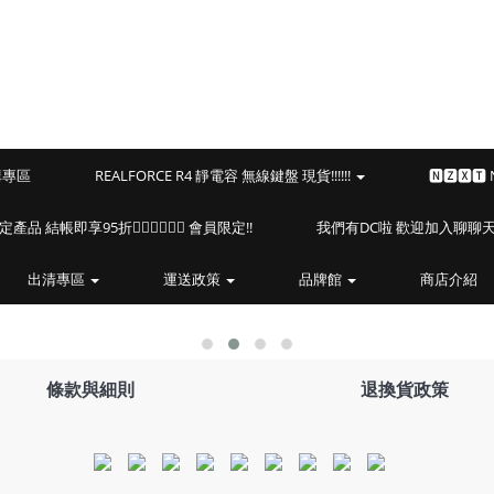
預購專區
REALFORCE R4 靜電容 無線鍵盤 現貨!!!!!!
🅽🆉🆇🆃
海盜船指定產品 結帳即享95折🏴‍☠️🏴‍☠️🏴‍☠️ 會員限定!!
我們有DC啦 歡迎加入聊聊天⎝(
出清專區
運送政策
品牌館
商店介紹
條款與細則
退換貨政策