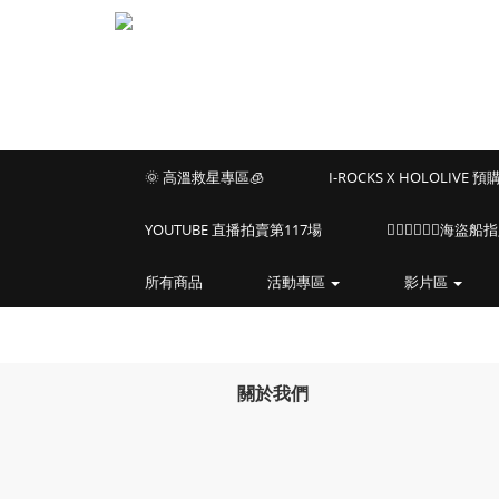
🌞 高溫救星專區🧊
I-ROCKS X HOLOLIVE 
YOUTUBE 直播拍賣第117場
🏴‍☠️🏴‍☠️🏴‍☠️
所有商品
活動專區
影片區
關於我們