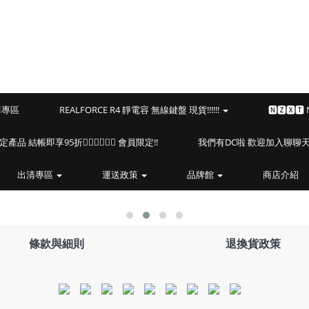
預購專區
REALFORCE R4 靜電容 無線鍵盤 現貨!!!!!!
🅽🆉🆇🆃
海盜船指定產品 結帳即享95折🏴‍☠️🏴‍☠️🏴‍☠️ 會員限定!!
我們有DC啦 歡迎加入聊聊天⎝(
出清專區
運送政策
品牌館
商店介紹
條款與細則
退換貨政策