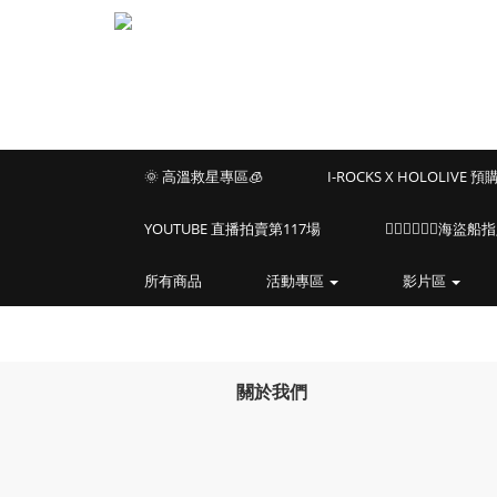
🌞 高溫救星專區🧊
I-ROCKS X HOLOLIVE 
YOUTUBE 直播拍賣第117場
🏴‍☠️🏴‍☠️🏴‍☠️
所有商品
活動專區
影片區
關於我們