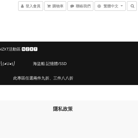
登入會員
購物車
聯絡我們
繁體中文
 NZXT活動區 🅽🆉🆇🆃
◕U◕)⎠
海盜船 記憶體/SSD
此專區任選兩件九折、三件八八折
隱私政策