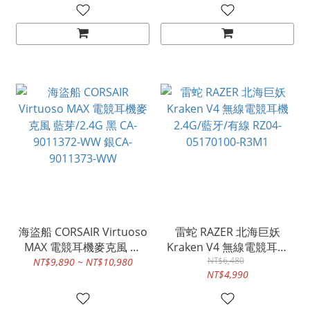
藍芽耳機 黑色 61680 白色
05220200-R3M1
61682
海盜船 CORSAIR Virtuoso
雷蛇 RAZER 北海巨妖
MAX 電競耳機麥克風 藍
Kraken V4 無線電競耳機
芽/2.4G 黑 CA-9011372-
2.4G/藍牙/有線 RZ04-
NT$6,480
NT$9,890 ~ NT$10,980
NT$4,990
WW 銀CA-9011373-WW
05170100-R3M1