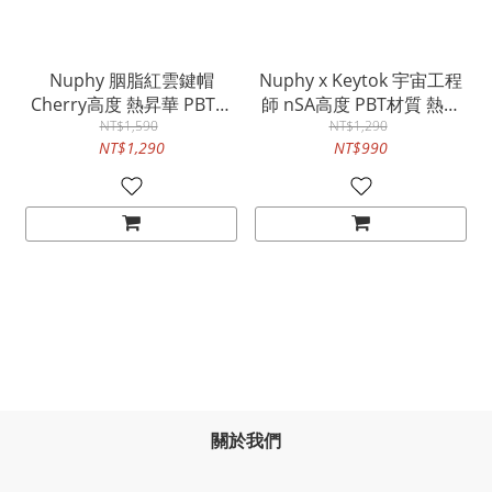
Nuphy 胭脂紅雲鍵帽
Nuphy x Keytok 宇宙工程
Cherry高度 熱昇華 PBT材
師 nSA高度 PBT材質 熱昇
質 143鍵 適配Halo系列全
NT$1,590
華 矮軸 適配Air系列全尺寸
NT$1,290
NT$1,290
NT$990
尺寸
鍵帽組
關於我們