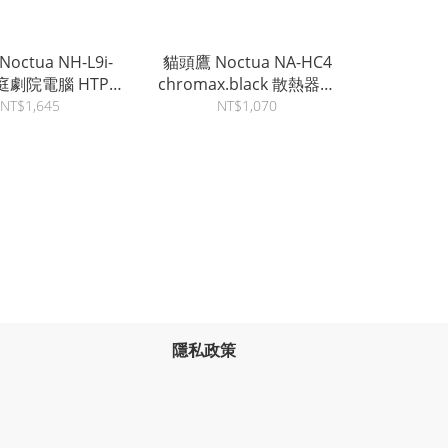
octua NH-L9i-
貓頭鷹 Noctua NA-HC4
家庭劇院電腦 HTPC
chromax.black 散熱器飾
主機專用強效靜音
板
NT$1,645
NT$1,070
適用LGA1700平
台
隱私政策