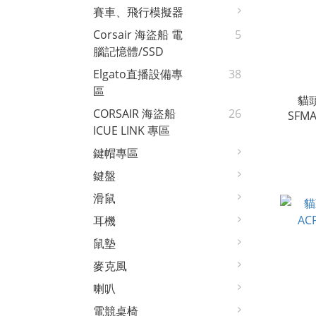
賽車、飛行模擬器
Corsair 海盜船 電
5
腦記憶體/SSD
Elgato直播設備專
38
區
貓頭鷹 Noc
CORSAIR 海盜船
26
SFM
ICUE LINK 專區
鍵帽專區
鍵盤
滑鼠
耳機
鼠墊
麥克風
喇叭
電競桌椅