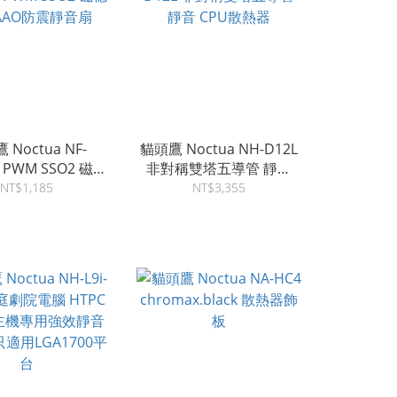
 Noctua NF-
貓頭鷹 Noctua NH-D12L
r PWM SSO2 磁穩
非對稱雙塔五導管 靜音
AAO防震靜音扇
CPU散熱器
NT$1,185
NT$3,355