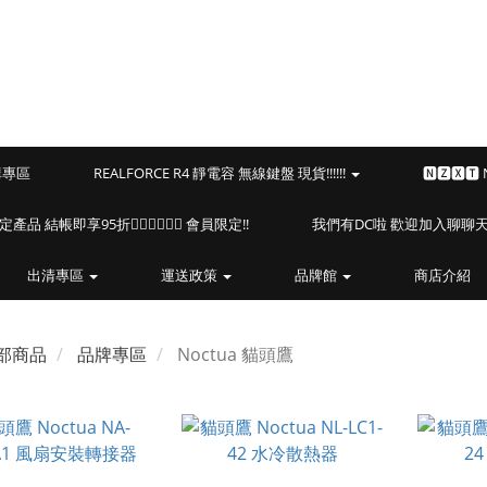
預購專區
REALFORCE R4 靜電容 無線鍵盤 現貨!!!!!!
🅽🆉🆇🆃
海盜船指定產品 結帳即享95折🏴‍☠️🏴‍☠️🏴‍☠️ 會員限定!!
我們有DC啦 歡迎加入聊聊天⎝(
出清專區
運送政策
品牌館
商店介紹
部商品
品牌專區
Noctua 貓頭鷹