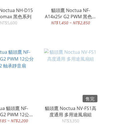
octua NH-D15
貓頭鷹 Noctua NF-
G2 chromax 黑色系列
A14x25r G2 PWM 黑色系
列
NT$5,600
NT$1,450 ~ NT$2,850
售完
tua 貓頭鷹 NF-
貓頭鷹 Noctua NV-FS1高
5 G2 PWM 12公分
度通用 多用途風扇組
O2 軸承靜音扇
185 ~ NT$2,200
NT$3,350