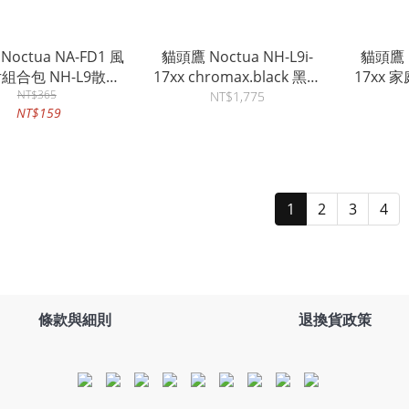
octua NA-FD1 風
貓頭鷹 Noctua NH-L9i-
貓頭鷹 N
組合包 NH-L9散熱
17xx chromax.black 黑化
17xx 
器系列專用
NT$365
家庭劇院電腦 HTPC 超迷
超迷你
NT$1,775
NT$159
你主機專用強效靜音散熱
散熱器-只
器-只適用LGA1700平台
1
2
3
4
條款與細則
退換貨政策