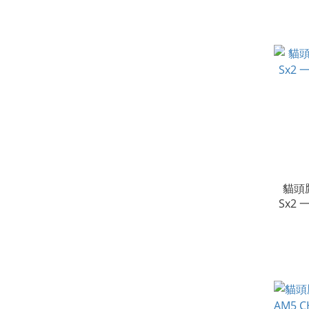
貓頭鷹
Sx2