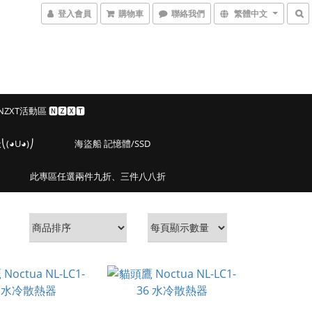
登入會員
購物車
聯絡我們
繁體中文
 NZXT活動區 🅽🆉🆇🆃
◕U◕)⎠
海盜船 記憶體/SSD
此專區任選兩件九折、三件八八折