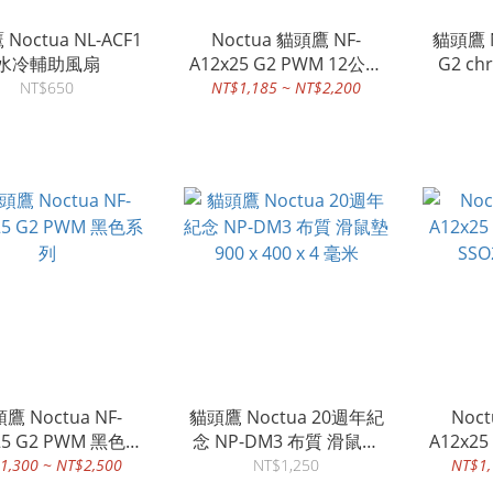
Noctua NL-ACF1
Noctua 貓頭鷹 NF-
貓頭鷹 N
水冷輔助風扇
A12x25 G2 PWM 12公分
SSO2 黑化 軸承靜音扇
NT$650
NT$1,185 ~ NT$2,200
鷹 Noctua NF-
貓頭鷹 Noctua 20週年紀
Noc
25 G2 PWM 黑色系
念 NP-DM3 布質 滑鼠墊
A12x2
列
900 x 400 x 4 毫米
SS
1,300 ~ NT$2,500
NT$1,250
NT$1,