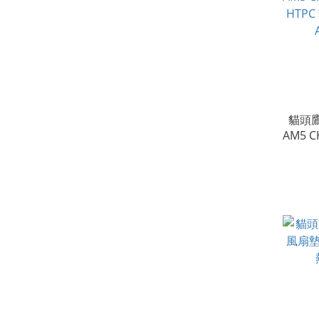
貓頭鷹 
AM5 
HTP