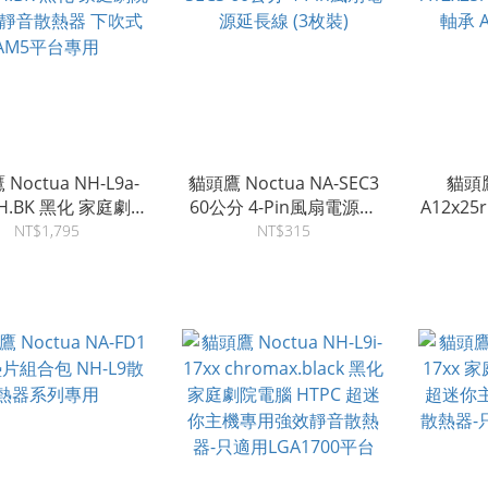
Noctua NH-L9a-
貓頭鷹 Noctua NA-SEC3
貓頭鷹
CH.BK 黑化 家庭劇院
60公分 4-Pin風扇電源延
A12x25
C 靜音散熱器 下吹式
長線 (3枚裝)
軸承 
NT$1,795
NT$315
AM5平台專用