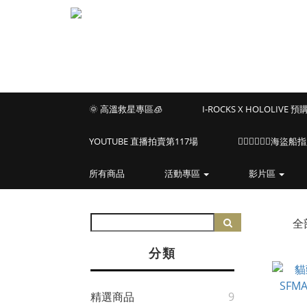
🌞 高溫救星專區🧊
I-ROCKS X HOLOLIVE 
YOUTUBE 直播拍賣第117場
🏴‍☠️🏴‍☠️🏴‍☠️
所有商品
活動專區
影片區
全
分類
精選商品
9