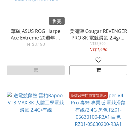
售完
華碩 ASUS ROG Harpe
美洲獅 Cougar REVENGER
Ace Extreme 20週年 真
PRO 8K 電競滑鼠 2.4g/有
24K 鍍金裝飾 無線三模電
NT$2,590
線/藍牙
NT$8,190
NT$1,990
競滑鼠 2.4G/藍牙/有線
90MP04Q0-BMUA00
高雄台中門市實體展示