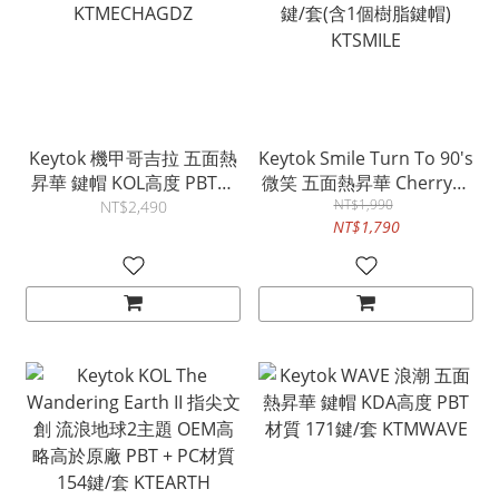
Keytok 機甲哥吉拉 五面熱
Keytok Smile Turn To 90's
昇華 鍵帽 KOL高度 PBT材
微笑 五面熱昇華 Cherry高
質 157鍵/套
度 PBT材質 163鍵/套(含1
NT$1,990
NT$2,490
NT$1,790
KTMECHAGDZ
個樹脂鍵帽) KTSMILE