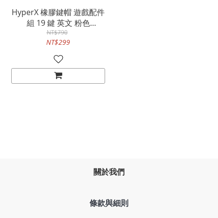
HyperX 橡膠鍵帽 遊戲配件
組 19 鍵 英文 粉色
519U0AA
NT$790
NT$299
關於我們
條款與細則