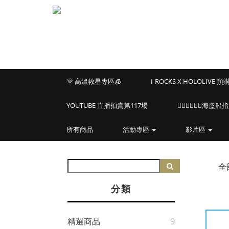
🌞 高溫救星專區🧊
I-ROCKS X HOLOLIVE 
YOUTUBE 直播拍賣第117場
🏴‍☠️🏴‍☠️🏴‍☠️
所有商品
活動專區
影片區
全
分類
精選商品
9