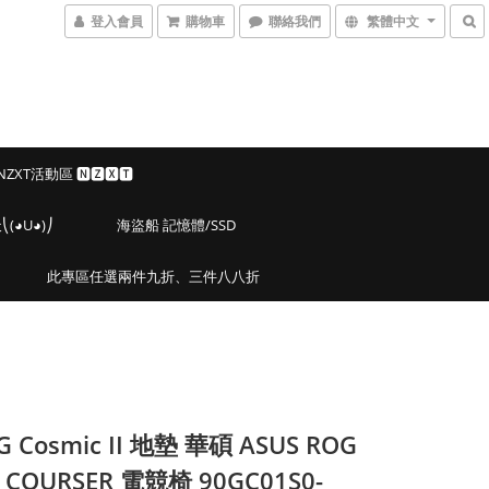
登入會員
購物車
聯絡我們
繁體中文
 NZXT活動區 🅽🆉🆇🆃
◕U◕)⎠
海盜船 記憶體/SSD
此專區任選兩件九折、三件八八折
G Cosmic II 地墊 華碩 ASUS ROG
2 COURSER 電競椅 90GC01S0-