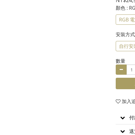
NT$24,
顏色
: 
RGB 電
安裝方
自行安
數量
加入
付
送