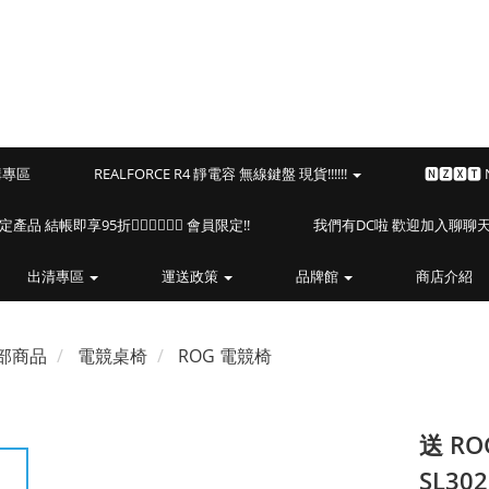
預購專區
REALFORCE R4 靜電容 無線鍵盤 現貨!!!!!!
🅽🆉🆇🆃
海盜船指定產品 結帳即享95折🏴‍☠️🏴‍☠️🏴‍☠️ 會員限定!!
我們有DC啦 歡迎加入聊聊天⎝(
出清專區
運送政策
品牌館
商店介紹
部商品
電競桌椅
ROG 電競椅
送 RO
SL30