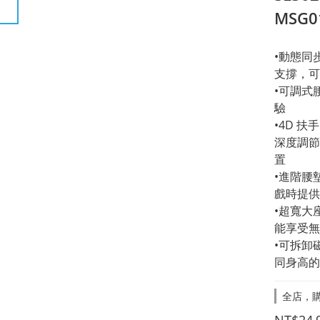
MSG0
•動態同
支撐，可
•可調式
驗
•4D 扶
深度調節
置
•進階腰
戲時提供
•超寬大
能享受無
•可拆卸磁
同身高的
全店，購