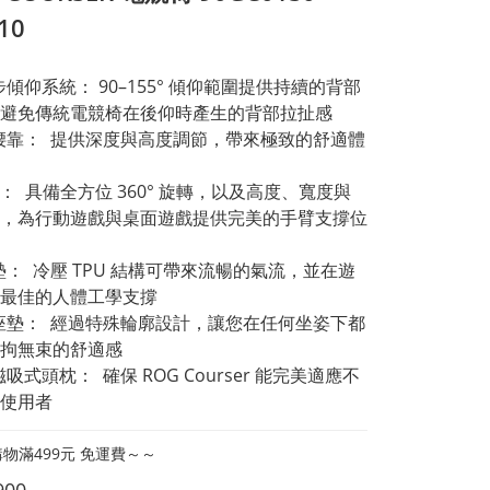
10
步傾仰系統： 90–155° 傾仰範圍提供持續的背部
避免傳統電競椅在後仰時產生的背部拉扯感
腰靠：  提供深度與高度調節，帶來極致的舒適體
手：  具備全方位 360° 旋轉，以及高度、寬度與
，為行動遊戲與桌面遊戲提供完美的手臂支撐位
墊：  冷壓 TPU 結構可帶來流暢的氣流，並在遊
最佳的人體工學支撐
座墊：  經過特殊輪廓設計，讓您在任何坐姿下都
拘無束的舒適感
吸式頭枕：  確保 ROG Courser 能完美適應不
使用者
物滿499元 免運費～～