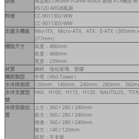
型號
海盜船CORSAIR Frame 4000X 透側 ATX機殼 附
RS120 ARGB風扇
料號
CC-9011302-WW
CC-9011303-WW
支援主機板
Mini-ITX、Micro-ATX、ATX、E-ATX（305mm 
277mm）
機殼尺寸
高度：486mm
長度：488mm
寬度：239mm
材質
鋼材、強化玻璃、塑膠
機殼類型
中塔（Mid-Tower）
水冷排相容
120mm、140mm、240mm、280mm、360m
水冷支援型
H60、H100、H115、H150、NAUTILUS、TITA
號
冷排安裝位
上方：360 / 280 / 240mm
置
前方：360 / 280 / 240mm
側邊：360 / 280 / 240mm
後方：140 / 120mm
底部：不支援