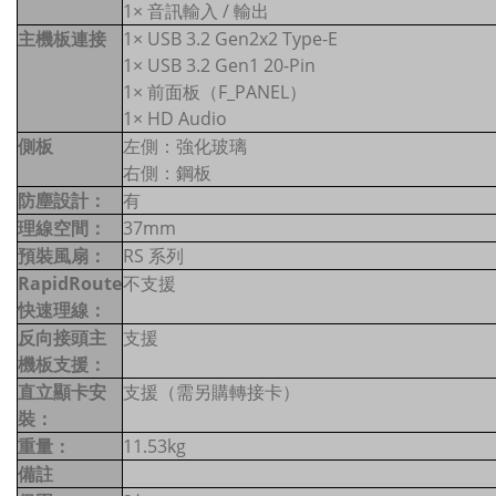
1× 音訊輸入 / 輸出
主機板連接
1× USB 3.2 Gen2x2 Type-E
1× USB 3.2 Gen1 20-Pin
1× 前面板（F_PANEL）
1× HD Audio
側板
左側：強化玻璃
右側：鋼板
防塵設計：
有
理線空間：
37mm
預裝風扇：
RS 系列
RapidRoute
不支援
快速理線：
反向接頭主
支援
機板支援：
直立顯卡安
支援（需另購轉接卡）
裝：
重量：
11.53kg
備註