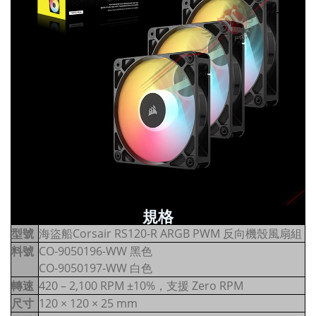
規格
型號
海盜船Corsair RS120-R ARGB PWM 反向機殼風扇組
料號
CO-9050196-WW 黑色
CO-9050197-WW 白色
轉速
420 – 2,100 RPM ±10%，支援 Zero RPM
尺寸
120 × 120 × 25 mm