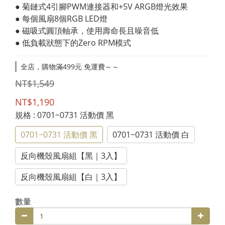
● 菊鏈式4引腳PWM連接器和+5V ARGB燈光效果
● 每個風扇8個RGB LED燈
● 磁吸式圓頂軸承，使用壽命長且噪音低
● 低負載狀態下的Zero RPM模式
全店，購物滿499元 免運費～～
NT$1,549
NT$1,190
規格
: 0701~0731 活動價 黑
0701~0731 活動價 黑
0701~0731 活動價 白
反向機殼風扇組【黑｜3入】
反向機殼風扇組【白｜3入】
數量