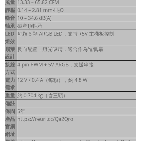
風量
13.33 – 65.82 CFM
靜壓
0.14 – 2.81 mm-H₂O
噪音
10 – 34.6 dB(A)
軸承
磁穹頂軸承
LED
每顆 8 顆 ARGB LED，支持 +5V 主機板控制
燈效
扇葉
反向配置，燈光吸睛，適合作為進氣扇
設計
接線
4-pin PWM + 5V ARGB，支援串接
方式
電力
12 V / 0.4 A（每顆），約 4.8 W
需求
重量
約 0.704 kg（含三顆）
備註
保固
5年
產品
https://reurl.cc/Qa2Qro
官網
網址