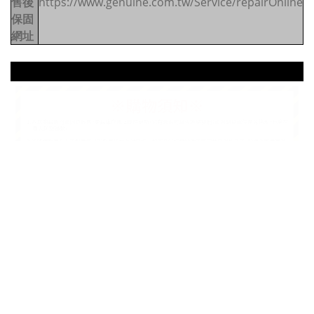
售後
https://www.genuine.com.tw/Service/repairOnline
保固
網址