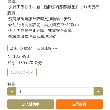
桌板。
•人體工學扶手抽屜，隨附多種洞洞板配件，無需另行
購買。
•雙電動馬達讓升降時更加順暢且安靜
•兩組記憶高度設定，高度調整73~110cm
•遇阻力自動停止升降，雙重安全保障
•配備隱藏式理線蓋和理線架
全店，購物滿499元 免運費～～
NT$23,990
尺寸
: 150 x 70 公分
150 x 70 公分
數量
加入購物車
立即購買