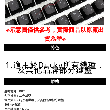
※示意圖僅供參考，實際商品以原廠出
貨為準※
特色
1.適用於Ducky所有機種，
及其他品牌部分鍵盤
規格
鍵帽材質：PBT
印字技術：二色成型
適用於Ducky所有機種，及其他品牌部分鍵盤
108key配置
空白鍵長度：6.25x