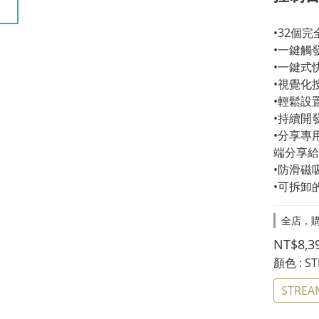
•32個
•一鍵觸
•一鍵式
•視覺化
•輕鬆設
•持續開
•分享專
端分享給
•防滑磁
•可拆卸的
全店，購
NT$8,3
顏色
: S
STREAM