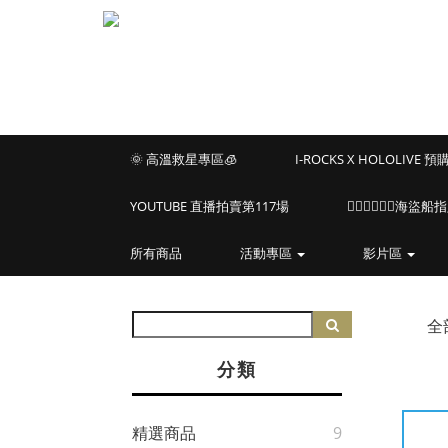
🌞 高溫救星專區🧊
I-ROCKS X HOLOLIVE 
YOUTUBE 直播拍賣第117場
🏴‍☠️🏴‍☠️🏴‍☠️
所有商品
活動專區
影片區
全
分類
精選商品
9