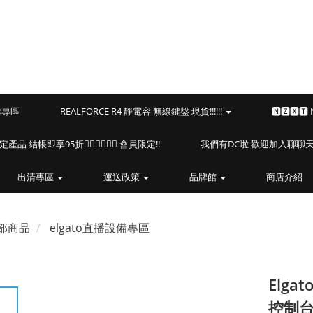
預購專區
REALFORCE R4 靜電容 無線鍵盤 現貨!!!!!!
🅽🆉🆇🆃
海盜船指定產品 結帳即享95折🏴‍☠️🏴‍☠️🏴‍☠️ 會員限定!!
我們有DC啦 歡迎加入聊聊天⎝(
出清專區
運送政策
品牌館
商店介紹
部商品
elgato直播設備專區
Elga
控制台 