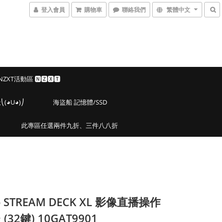
登入會員
購物車
聯絡我們
繁體中文
 NZXT活動區 🅽🆉🆇🆃
◕U◕)⎠
海盜船 記憶體/SSD
此專區任選兩件九折、三件八八折
to STREAM DECK XL 影像直播操作
(32鍵) 10GAT9901