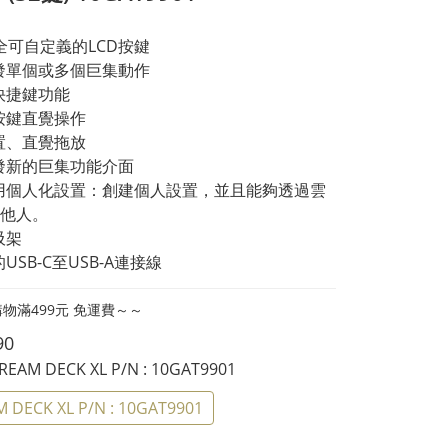
完全可自定義的LCD按鍵
發單個或多個巨集動作
快捷鍵功能
按鍵直覺操作
置、直覺拖放
發新的巨集功能介面
用個人化設置：創建個人設置，並且能夠透過雲
他人。
吸架
USB-C至USB-A連接線
物滿499元 免運費～～
90
TREAM DECK XL P/N : 10GAT9901
 DECK XL P/N : 10GAT9901