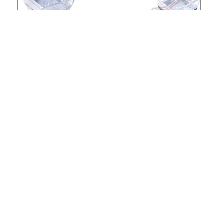
※示意圖僅供參考，實際商品以原廠出貨為準※
特色
•獨特下層透明設計
•高辨識度清晰字體
•完美兼容 Cherry MX 機械式鍵軸
•標準美式 ANSI 104 鍵盤佈局
規格
型號:GA-0012NA/GA-0011NA
鍵軸兼容:十字口 Cherry MX 機械式鍵軸
語言:NA English
鍵盤佈局:Standard ANSI 104 (Guide)
底行鍵寬:1.25U Ctrl/Alt/Win鍵 (x7) & 6.25U 空
格鍵
配件:鍵帽拔鍵工具