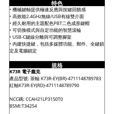
特色
• 機械鍵軸提供極速反應與按鍵回饋感
• 高效能2.4GHz無線/USB有線雙介面
• 經久耐用的主題配色PBT二色成形鍵帽
• 可切換模式與自定功能的智慧滾輪
• USB-C鍵線分離與可調整腳架
• 內建快捷鍵，包括多媒體功能、郵件、全鍵鎖
定及電腦鎖定
規格
K73R 電子龐克
產品型號: 茶軸 K73R-EY(BR)-4711148789783
紅軸K73R-EY(RD)-4711148789790
NCC碼: CCAH21LP3150T0
BSMI:T34254