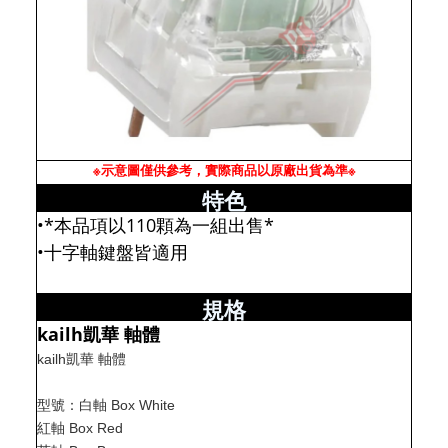
※示意圖僅供參考，實際商品以原廠出貨為準※
特色
•*本品項以110顆為一組出售*
•十字軸鍵盤皆適用
規格
kailh凱華 軸體
kailh凱華 軸體
型號：白軸 Box White
紅軸 Box Red