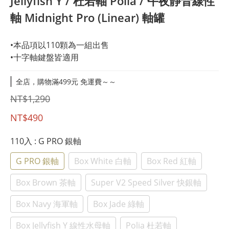
Jellyfish Y / 杜若軸 Polia / 午夜靜音線性
軸 Midnight Pro (Linear) 軸罐
•本品項以110顆為一組出售
•十字軸鍵盤皆適用
全店，購物滿499元 免運費～～
NT$1,290
NT$490
110入
: G PRO 銀軸
G PRO 銀軸
Box White 白軸
Box Red 紅軸
Box Brown 茶軸
Super V2 Speed Silver 快銀軸
Box Navy 海軍軸
Box Jade 綠軸
Box Jellyfish Y 線性水母軸
Polia 杜若軸