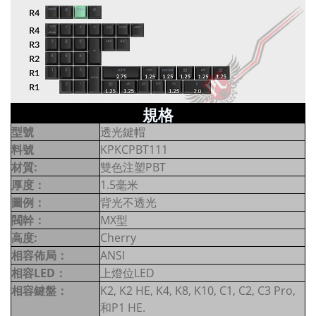
規格
型號
透光鍵帽
料號
KPKCPBT111
材質:
雙色注塑PBT
厚度：
1.5毫米
圖例：
背光不透光
閥幹：
MX型
高度:
Cherry
相容佈局：
ANSI
相容LED：
上燈位LED
相容鍵盤：
K2, K2 HE, K4, K8, K10, C1, C2, C3 Pro,
和P1 HE.