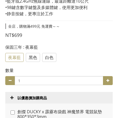
•藍牙或2.4GHz無線連線，最遠距離達10公尺
•98鍵含數字鍵盤及多媒體鍵，使用更加便利
•静音按鍵，更專注於工作
全店，購物滿499元 免運費～～
NT$699
保固三年
: 夜幕藍
夜幕藍
黑色
白色
數量
以優惠價加購商品
創傑 DUCKY x 霹靂布袋戲 神魔禁界 電競鼠墊
800*350*3mm