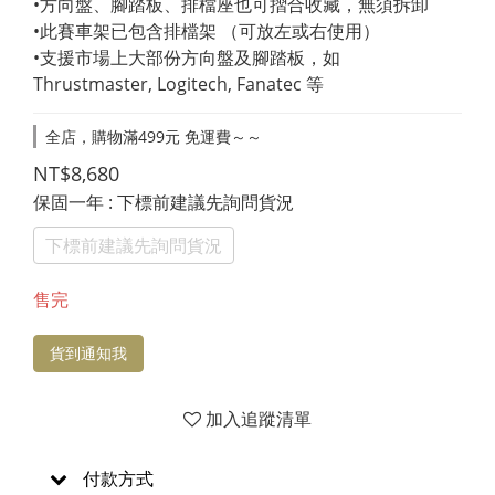
•方向盤、腳踏板、排檔座也可摺合收藏，無須拆卸
•此賽車架已包含排檔架 （可放左或右使用）
•支援市場上大部份方向盤及腳踏板，如 
Thrustmaster, Logitech, Fanatec 等
全店，購物滿499元 免運費～～
NT$8,680
保固一年
: 下標前建議先詢問貨況
下標前建議先詢問貨況
售完
貨到通知我
加入追蹤清單
付款方式