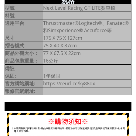
規格
型號
Next Level Racing GT LITE賽車椅
料號
適用平台
Thrustmaster®Logitech®、Fanatec®
和Simxperience® Accuforce等
尺寸
175 X 75 X 127cm
摺合模式
75 X 40 X 87cm
商品外觀大小：
77 X 67.5 X 22cm
商品包裝重量：
16公斤
備註
保固:
1年保固
官方網站網址:
https://reurl.cc/ky88dx
報修官網網址: