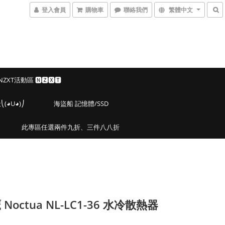
登入會員
購物車
聯絡我們
繁體中文
 NZXT活動區 🅽🆉🆇🆃
◕U◕)⎠
海盜船 記憶體/SSD
此專區任選兩件九折、三件八八折
Noctua NL-LC1-36 水冷散熱器