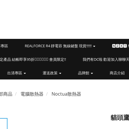
預購專區
REALFORCE R4 靜電容 無線鍵盤 現貨!!!!!!
🅽🆉🆇🆃
海盜船指定產品 結帳即享95折🏴‍☠️🏴‍☠️🏴‍☠️ 會員限定!!
我們有DC啦 歡迎加入聊聊天⎝(
出清專區
運送政策
品牌館
商店介紹
部商品
電腦散熱器
Noctua散熱器
貓頭鷹 