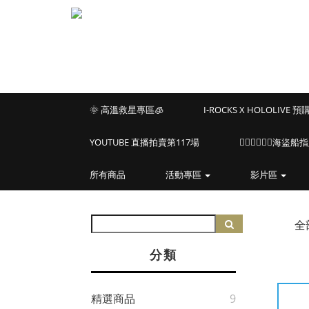
🌞 高溫救星專區🧊
I-ROCKS X HOLOLIVE 
YOUTUBE 直播拍賣第117場
🏴‍☠️🏴‍☠️🏴‍☠️
所有商品
活動專區
影片區
全
分類
精選商品
9