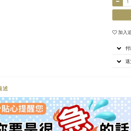
加入
付
送
描述