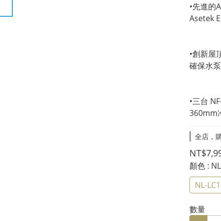
•先進的A
Asete
•創新屋
確保水泵
•三台 NF
360m
全店，購
NT$7,9
顏色
: 
NL-LC
數量