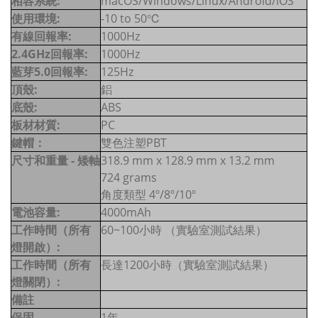
相容系統:
macOS/Windows/Linux/Android/iOS
使用環境:
-10 to 50℃
有線回報率:
1000Hz
2.4GHz回報率:
1000Hz
藍芽5.0回報率:
125Hz
頂殼:
鋁
底殼:
ABS
板材材質:
PC
鍵帽：
雙色注塑PBT
尺寸和重量 - 矮軸
318.9 mm x 128.9 mm x 13.2 mm
724 grams
角度類型 4º/8º/10º
電池容量:
4000mAh
工作時間（所有
60~100小時 （實驗室測試結果）
燈開啟）:
工作時間（所有
長達1200小時（實驗室測試結果）
燈關閉）:
備註
保固
1年