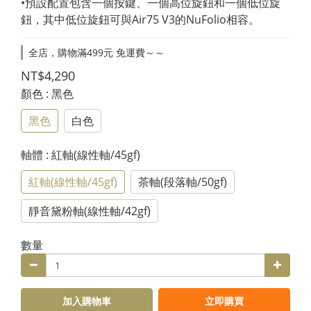
•預設配置包含一個按鍵、一個高位旋鈕和一個低位旋
鈕，其中低位旋鈕可與Air75 V3的NuFolio相容。
全店，購物滿499元 免運費～～
NT$4,290
顏色
: 黑色
黑色
白色
軸體
: 紅軸(線性軸/45gf)
紅軸(線性軸/45gf)
茶軸(段落軸/50gf)
靜音黛粉軸(線性軸/42gf)
數量
加入購物車
立即購買