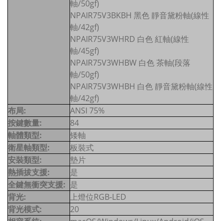
軸/50gf)
NPAIR75V3BKBH 黑色 靜音黛粉軸(線性
軸/42gf)
NPAIR75V3WHRD 白色 紅軸(線性
軸/45gf)
NPAIR75V3WHBW 白色 茶軸(段落
軸/50gf)
NPAIR75V3WHBH 白色 靜音黛粉軸(線性
軸/42gf)
布局:
ANSI 75%
按鍵數量:
84
軸體類型:
矮軸
衛星軸類型:
板裝式
安裝類型:
墊片
熱插拔支援:
是
全鍵無衝突支援:
是
背光:
上燈位RGB-LED
背光模式:
20