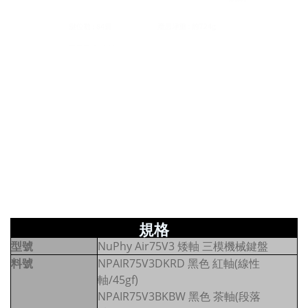
規格
型號
NuPhy Air75V3 矮軸 三模機械鍵盤
料號
NPAIR75V3DKRD 黑色 紅軸(線性
軸/45gf)
NPAIR75V3BKBW 黑色 茶軸(段落