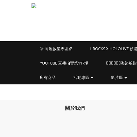
🌞 高溫救星專區🧊
I-ROCKS X HOLOLIVE 
YOUTUBE 直播拍賣第117場
🏴‍☠️🏴‍☠️🏴‍☠️
所有商品
活動專區
影片區
關於我們