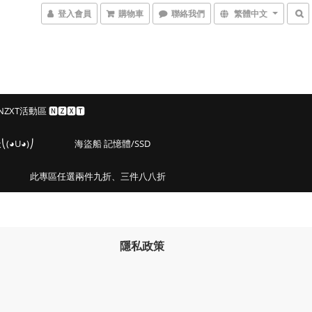
登入會員
購物車
聯絡我們
繁體中文
 NZXT活動區 🅽🆉🆇🆃
◕U◕)⎠
海盜船 記憶體/SSD
此專區任選兩件九折、三件八八折
隱私政策