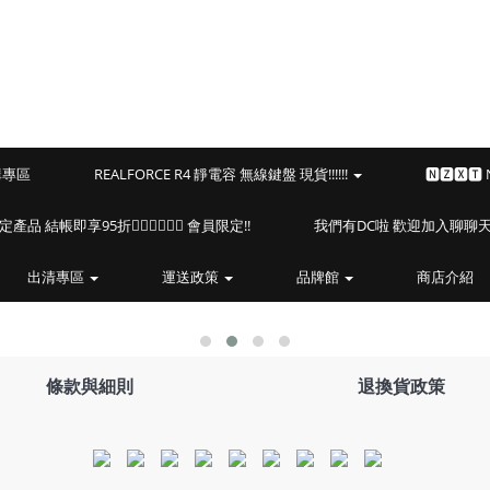
預購專區
REALFORCE R4 靜電容 無線鍵盤 現貨!!!!!!
🅽🆉🆇🆃
海盜船指定產品 結帳即享95折🏴‍☠️🏴‍☠️🏴‍☠️ 會員限定!!
我們有DC啦 歡迎加入聊聊天⎝(
出清專區
運送政策
品牌館
商店介紹
條款與細則
退換貨政策