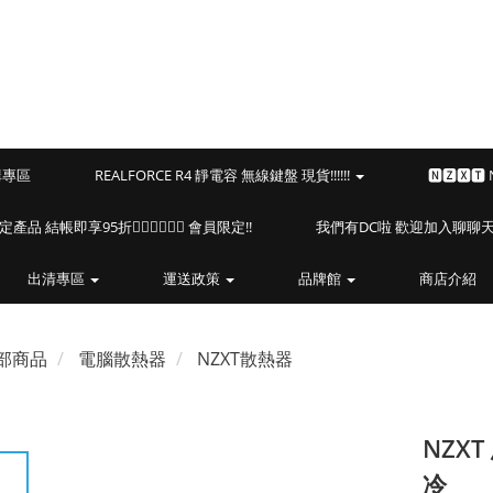
預購專區
REALFORCE R4 靜電容 無線鍵盤 現貨!!!!!!
🅽🆉🆇🆃
海盜船指定產品 結帳即享95折🏴‍☠️🏴‍☠️🏴‍☠️ 會員限定!!
我們有DC啦 歡迎加入聊聊天⎝(
出清專區
運送政策
品牌館
商店介紹
部商品
電腦散熱器
NZXT散熱器
NZXT
冷