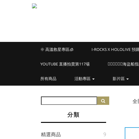
🌞 高溫救星專區🧊
I-ROCKS X HOLOLIVE 
YOUTUBE 直播拍賣第117場
🏴‍☠️🏴‍☠️🏴‍☠️
所有商品
活動專區
影片區
全
分類
精選商品
9