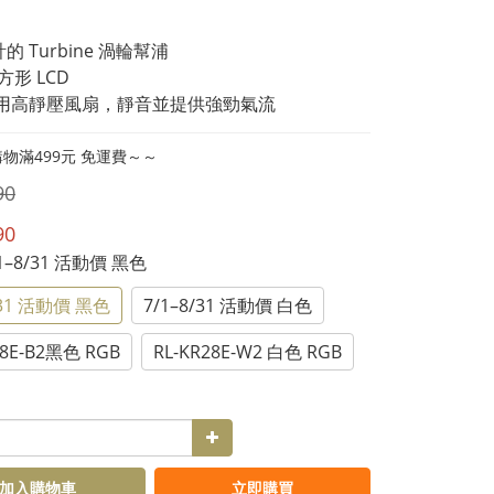
的 Turbine 渦輪幫浦
吋方形 LCD
耐用高靜壓風扇，靜音並提供強勁氣流
物滿499元 免運費～～
90
90
7/1–8/31 活動價 黑色
/31 活動價 黑色
7/1–8/31 活動價 白色
28E-B2黑色 RGB
RL-KR28E-W2 白色 RGB
加入購物車
立即購買