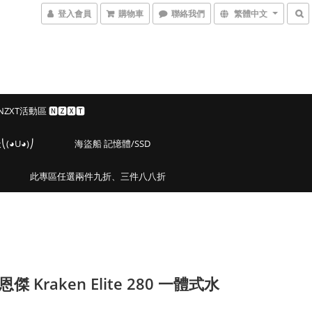
登入會員
購物車
聯絡我們
繁體中文
 NZXT活動區 🅽🆉🆇🆃
◕U◕)⎠
海盜船 記憶體/SSD
此專區任選兩件九折、三件八八折
 恩傑 Kraken Elite 280 一體式水